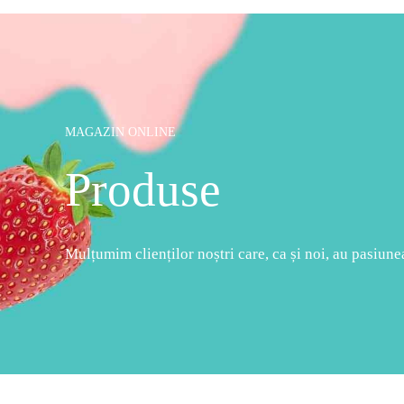
MAGAZIN ONLINE
Produse
Mulțumim clienților noștri care, ca și noi, au pasiunea 