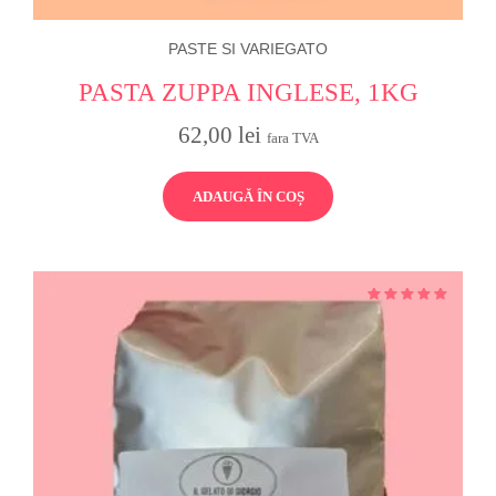
PASTE SI VARIEGATO
PASTA ZUPPA INGLESE, 1KG
62,00
lei
fara TVA
ADAUGĂ ÎN COȘ
Evalua
la
din 5