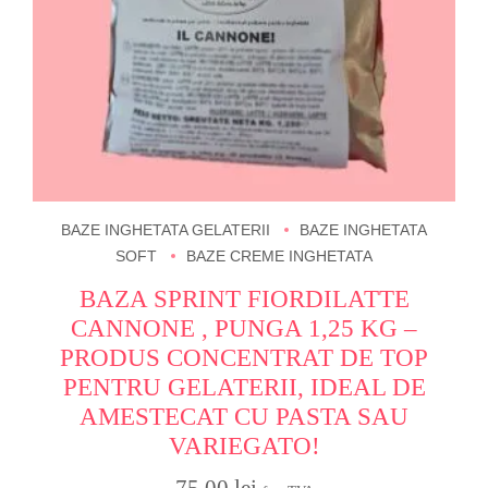
BAZE INGHETATA GELATERII
BAZE INGHETATA
SOFT
BAZE CREME INGHETATA
BAZA SPRINT FIORDILATTE
CANNONE , PUNGA 1,25 KG –
PRODUS CONCENTRAT DE TOP
PENTRU GELATERII, IDEAL DE
AMESTECAT CU PASTA SAU
VARIEGATO!