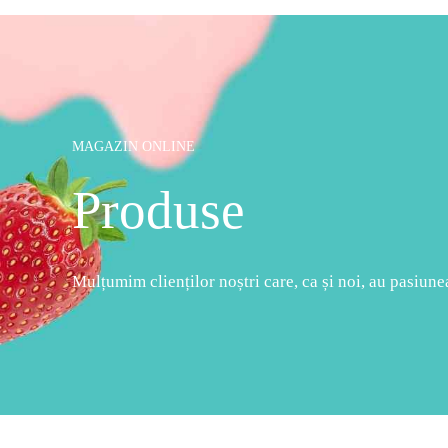
MAGAZIN ONLINE
Produse
Mulțumim clienților noștri care, ca și noi, au pasiunea 