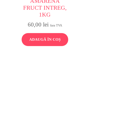
AMARENA
FRUCT INTREG,
1KG
60,00
lei
fara TVA
ADAUGĂ ÎN COȘ