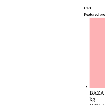
Cart
Featured pr
BAZA 
kg