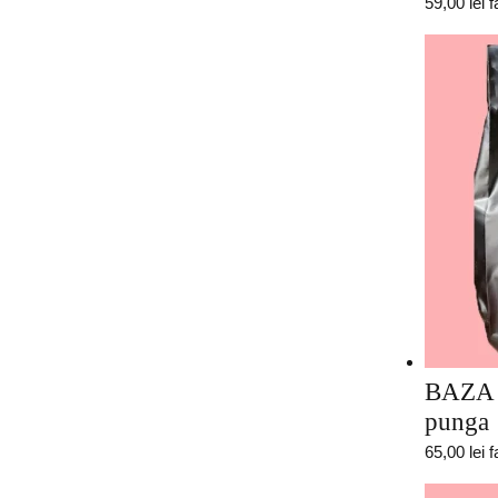
59,00
lei
f
BAZA
punga 
65,00
lei
f