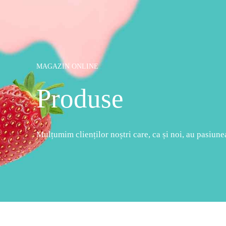
MAGAZIN ONLINE
Produse
Mulțumim clienților noștri care, ca și noi, au pasiunea 