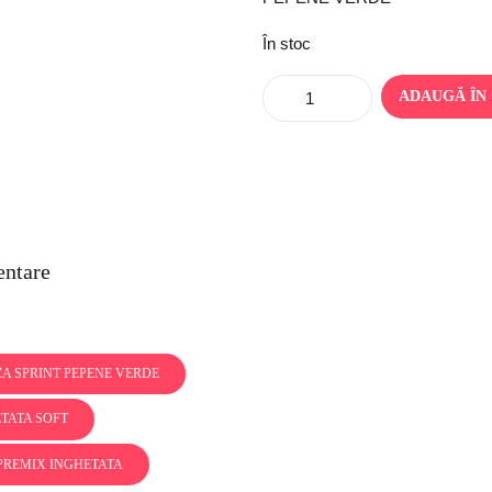
În stoc
Quantity
ADAUGĂ ÎN
entare
A SPRINT PEPENE VERDE
TATA SOFT
PREMIX INGHETATA