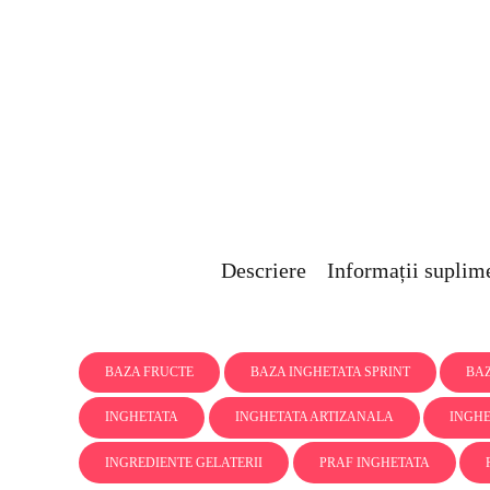
Descriere
Informații suplim
BAZA FRUCTE
BAZA INGHETATA SPRINT
BAZ
INGHETATA
INGHETATA ARTIZANALA
INGHE
INGREDIENTE GELATERII
PRAF INGHETATA